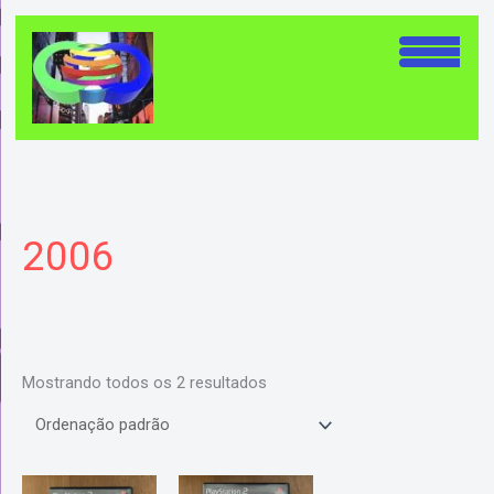
Ir
para
o
conteúdo
2006
Mostrando todos os 2 resultados