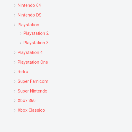
Nintendo 64
Nintendo DS
Playstation
Playstation 2
Playstation 3
Playstation 4
Playstation One
Retro
Super Famicom
Super Nintendo
Xbox 360
Xbox Classico