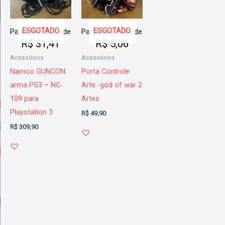
ESGOTADO
ESGOTADO
Parcele em 12x de
Parcele em 12x de
R$
31,41
R$
5,06
Acessórios
Acessórios
Namco GUNCON
Porta Controle
arma PS3 – NC-
Arte -god of war 2
109 para
Artes
Playstation 3
R$
49,90
R$
309,90