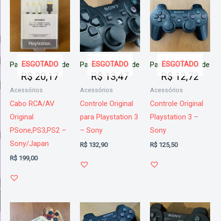
ESGOTADO
ESGOTADO
ESGOTADO
Parcele em 12x de
Parcele em 12x de
Parcele em 12x de
R$
20,17
R$
13,47
R$
12,72
Acessórios
Acessórios
Acessórios
Cabo RCA/AV
Controle Original
Controle Original
Original
para Playstation 3
Playstation 3 –
PSone,PS3,PS2 –
– Sony
Sony
Sony/Japan
R$
132,90
R$
125,50
R$
199,00