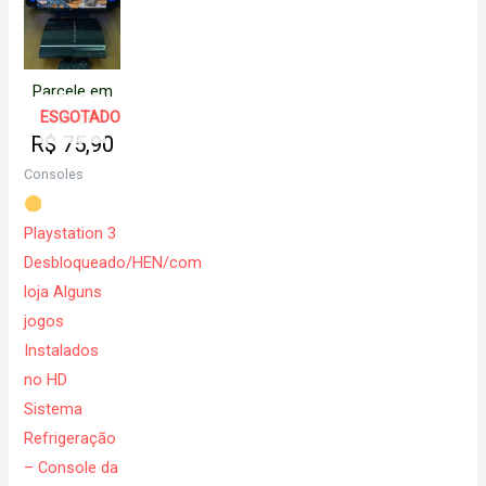
Parcele em
ESGOTADO
12x de
R$
75,90
Consoles
Playstation 3
Desbloqueado/HEN/com
loja Alguns
jogos
Instalados
no HD
Sistema
Refrigeração
– Console da