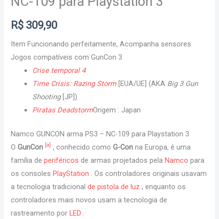
NC-109 para Playstation 3
R$
309,90
Item Funcionando perfeitamente, Acompanha sensores
Jogos compatíveis com GunCon 3
Crise temporal 4
Time Crisis: Razing Storm
[EUA/UE] (AKA
Big 3 Gun
Shooting
[JP])
Piratas Deadstorm
Origem : Japan
Namco GUNCON arma PS3 – NC-109 para Playstation 3
[a]
O
GunCon
, conhecido como
G-Con
na Europa, é uma
família de
periféricos
de armas projetados pela
Namco
para
os consoles
PlayStation
. Os controladores originais usavam
a tecnologia tradicional
de pistola de luz
, enquanto os
controladores mais novos usam a tecnologia de
rastreamento por
LED .