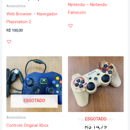
Nintendo – Nintendo
Acessórios
Famicom
Web Browser – Navegador
Playstation 2
R$
100,00
ESGOTADO
Acessórios
ESGOTADO
Parcele em 12x de
Controle Original Xbox
R$
14,79