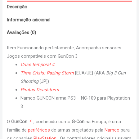
Descrição
Informação adicional
Avaliações (0)
Item Funcionando perfeitamente, Acompanha sensores
Jogos compatíveis com GunCon 3
Crise temporal 4
Time Crisis: Razing Storm
[EUA/UE] (AKA
Big 3 Gun
Shooting
[JP])
Piratas Deadstorm
Namco GUNCON arma PS3 – NC-109 para Playstation
3
[a]
O
GunCon
, conhecido como
G-Con
na Europa, é uma
família de
periféricos
de armas projetados pela
Namco
para
os consoles
PlayStation
. Os controladores originais usavam