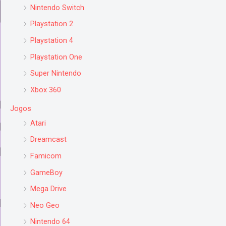
Nintendo Switch
Playstation 2
Playstation 4
Playstation One
Super Nintendo
Xbox 360
Jogos
Atari
Dreamcast
Famicom
GameBoy
Mega Drive
Neo Geo
Nintendo 64