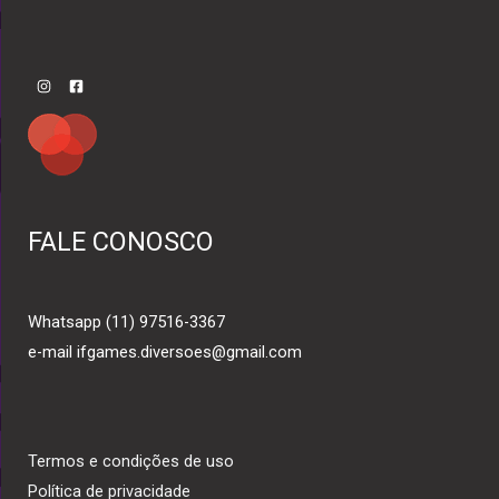
FALE CONOSCO
Whatsapp (11) 97516-3367
e-mail ifgames.diversoes@gmail.com
Termos e condições de uso
Política de privacidade