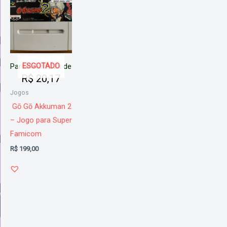
ESGOTADO
Parcele em 12x de
R$
20,17
Jogos
Gō Gō Akkuman 2
– Jogo para Super
Famicom
R$
199,00