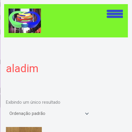
Ir
para
o
conteúdo
aladim
Exibindo um único resultado