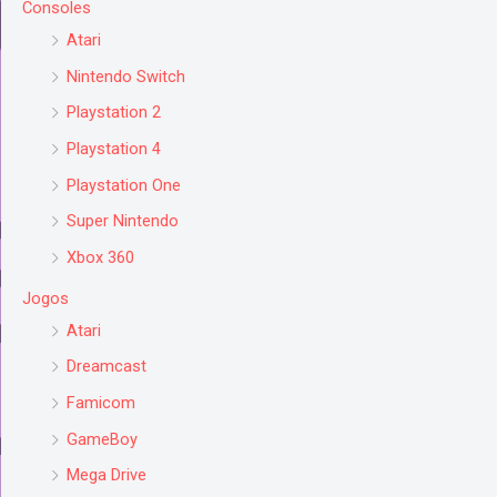
Consoles
Atari
Nintendo Switch
Playstation 2
Playstation 4
Playstation One
Super Nintendo
Xbox 360
Jogos
Atari
Dreamcast
Famicom
GameBoy
Mega Drive