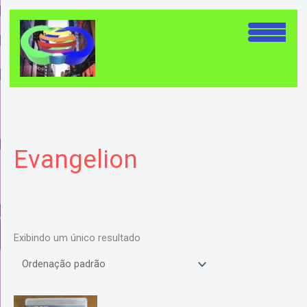
Ir
para
o
conteúdo
Evangelion
Exibindo um único resultado