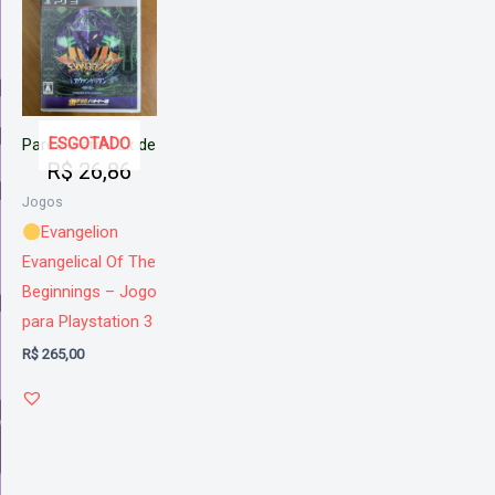
ESGOTADO
Parcele em 12x de
R$
26,86
Jogos
Evangelion
Evangelical Of The
Beginnings – Jogo
para Playstation 3
R$
265,00