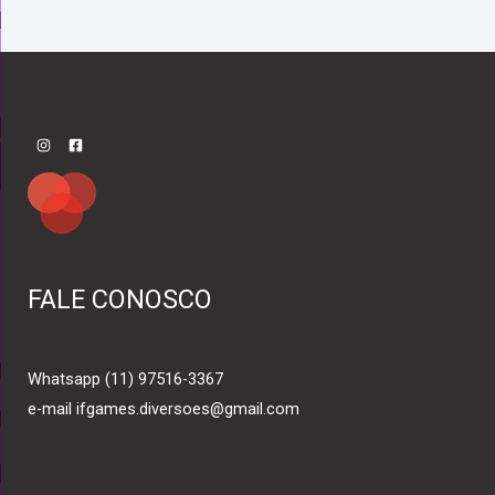
FALE CONOSCO
Whatsapp (11) 97516-3367
e-mail ifgames.diversoes@gmail.com