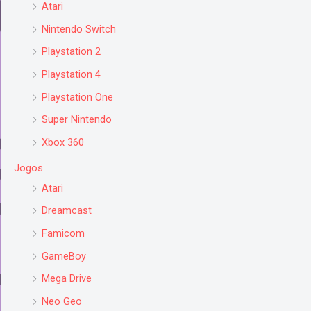
Atari
Nintendo Switch
Playstation 2
Playstation 4
Playstation One
Super Nintendo
Xbox 360
Jogos
Atari
Dreamcast
Famicom
GameBoy
Mega Drive
Neo Geo