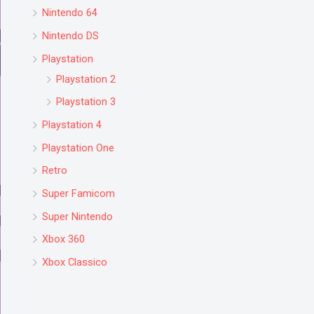
Nintendo 64
Nintendo DS
Playstation
Playstation 2
Playstation 3
Playstation 4
Playstation One
Retro
Super Famicom
Super Nintendo
Xbox 360
Xbox Classico