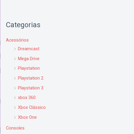
Categorias
Acessórios
Dreamcast
Mega Drive
Playstation
Playstation 2
Playstation 3
xbox 360
Xbox Clássico
Xbox One
Consoles