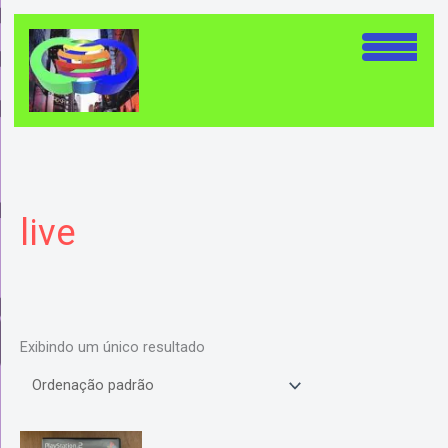
Ir
para
o
conteúdo
live
Exibindo um único resultado