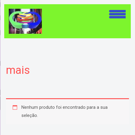
Ir
para
o
conteúdo
mais
Nenhum produto foi encontrado para a sua
seleção.