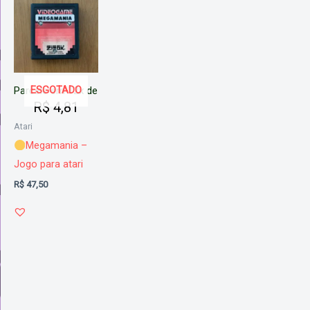
ESGOTADO
Parcele em 12x de
R$
4,81
Atari
Megamania –
Jogo para atari
R$
47,50