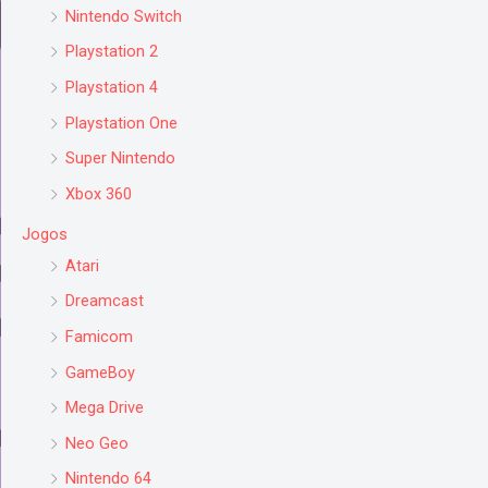
Nintendo Switch
Playstation 2
Playstation 4
Playstation One
Super Nintendo
Xbox 360
Jogos
Atari
Dreamcast
Famicom
GameBoy
Mega Drive
Neo Geo
Nintendo 64