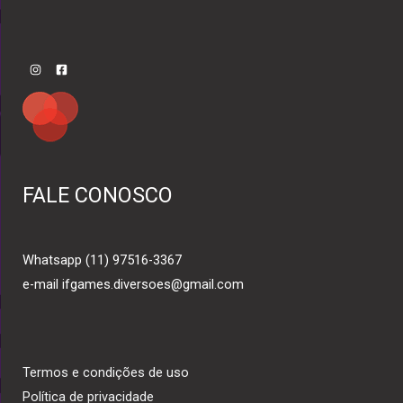
FALE CONOSCO
Whatsapp (11) 97516-3367
e-mail ifgames.diversoes@gmail.com
Termos e condições de uso
Política de privacidade