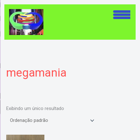
Ir
para
o
conteúdo
megamania
Exibindo um único resultado