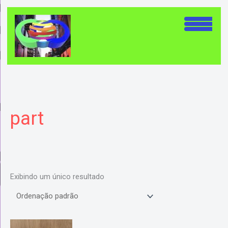
Ir
para
o
conteúdo
part
Exibindo um único resultado