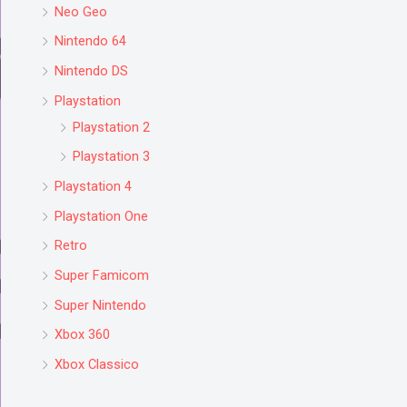
Neo Geo
Nintendo 64
Nintendo DS
Playstation
Playstation 2
Playstation 3
Playstation 4
Playstation One
Retro
Super Famicom
Super Nintendo
Xbox 360
Xbox Classico