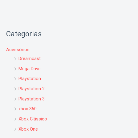
Categorias
Acessórios
Dreamcast
Mega Drive
Playstation
Playstation 2
Playstation 3
xbox 360
Xbox Clássico
Xbox One