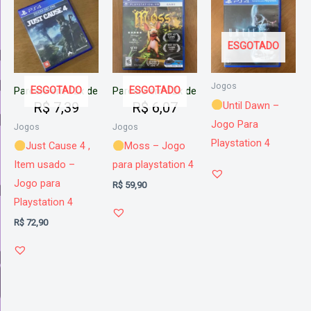
ESGOTADO
Jogos
ESGOTADO
ESGOTADO
Parcele em 12x de
Parcele em 12x de
Until Dawn –
R$
7,39
R$
6,07
Jogo Para
Jogos
Jogos
Playstation 4
Just Cause 4 ,
Moss – Jogo
Item usado –
para playstation 4
Jogo para
R$
59,90
Playstation 4
R$
72,90