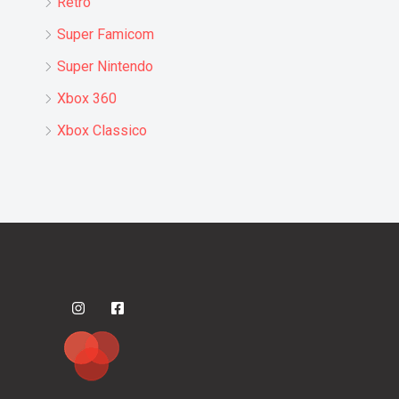
Retro
Super Famicom
Super Nintendo
Xbox 360
Xbox Classico