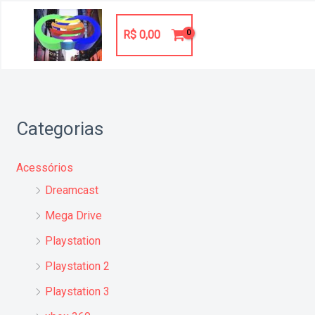
Ir
para
R$
0,00
o
conteúdo
Categorias
Acessórios
Dreamcast
Mega Drive
Playstation
Playstation 2
Playstation 3