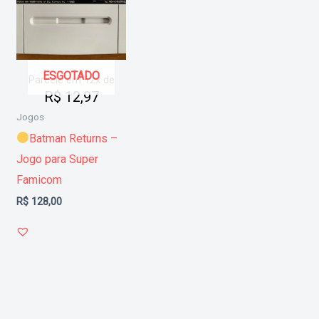
ESGOTADO
Parcele em 12x de
R$
12,97
Jogos
Batman Returns –
Jogo para Super
Famicom
R$
128,00