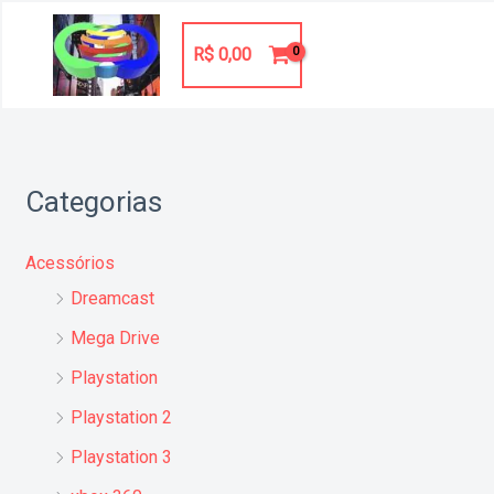
Ir
para
R$
0,00
o
conteúdo
Categorias
Acessórios
Dreamcast
Mega Drive
Playstation
Playstation 2
Playstation 3