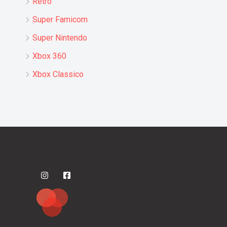
Retro
Super Famicom
Super Nintendo
Xbox 360
Xbox Classico