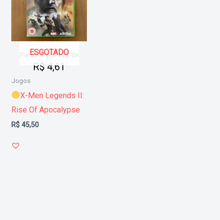
ESGOTADO
Parcele em 12x de
R$
4,61
Jogos
X-Men Legends II:
Rise Of Apocalypse
R$
45,50