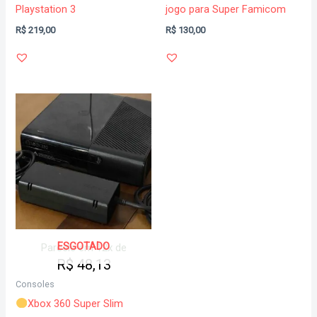
Playstation 3
jogo para Super Famicom
R$
219,00
R$
130,00
ESGOTADO
Parcele em 12x de
R$
48,13
Consoles
Xbox 360 Super Slim