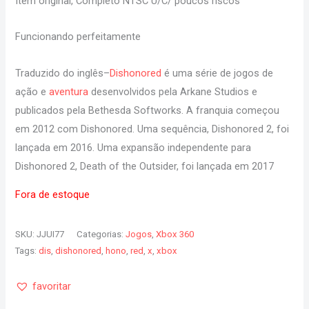
Item original, Completo NTSC U/C/ poucos riscos
Funcionando perfeitamente
Traduzido do inglês
–
Dishonored
é uma série de jogos de
ação e
aventura
desenvolvidos pela Arkane Studios e
publicados pela Bethesda Softworks. A franquia começou
em 2012 com Dishonored. Uma sequência, Dishonored 2, foi
lançada em 2016. Uma expansão independente para
Dishonored 2, Death of the Outsider, foi lançada em 2017
Fora de estoque
SKU:
JJUI77
Categorias:
Jogos
,
Xbox 360
Tags:
dis
,
dishonored
,
hono
,
red
,
x
,
xbox
favoritar