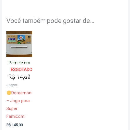
Você também pode gostar de…
Parcele em
ESGOTADO
12x de
R$
14,69
Jogos
Doraemon
– Jogo para
Super
Famicom
R$
145,00