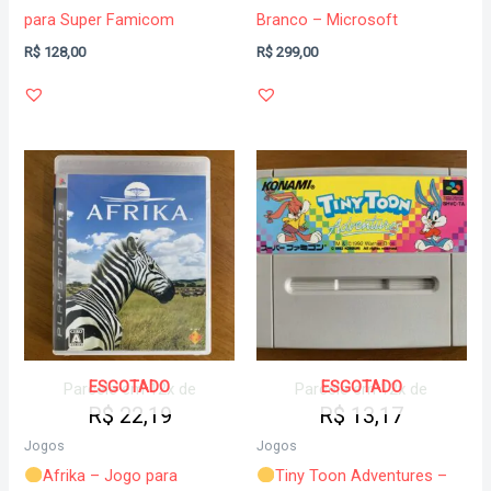
para Super Famicom
Branco – Microsoft
R$
128,00
R$
299,00
ESGOTADO
ESGOTADO
Parcele em 12x de
Parcele em 12x de
R$
22,19
R$
13,17
Jogos
Jogos
Afrika – Jogo para
Tiny Toon Adventures –