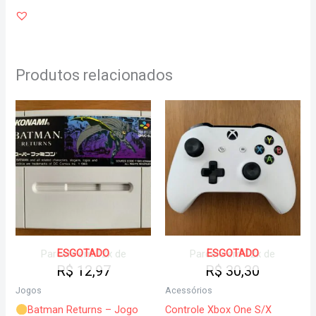
Produtos relacionados
ESGOTADO
ESGOTADO
Parcele em 12x de
Parcele em 12x de
R$
12,97
R$
30,30
Jogos
Acessórios
Batman Returns – Jogo
Controle Xbox One S/X