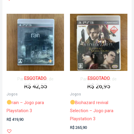
ESGOTADO
ESGOTADO
Parcele em 12x de
Parcele em 12x de
R$
42,55
R$
26,95
Jogos
Jogos
rain – Jogo para
Biohazard revival
Playstation 3
Selection – Jogo para
Playstation 3
R$
419,90
R$
265,90