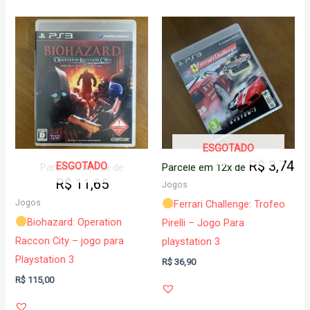
ESGOTADO
R$
3,74
ESGOTADO
Parcele em 12x de
Parcele em 12x de
R$
11,65
Jogos
Jogos
Ferrari Challenge: Trofeo
Biohazard: Operation
Pirelli – Jogo Para
Raccon City – jogo para
playstation 3
Playstation 3
R$
36,90
R$
115,00