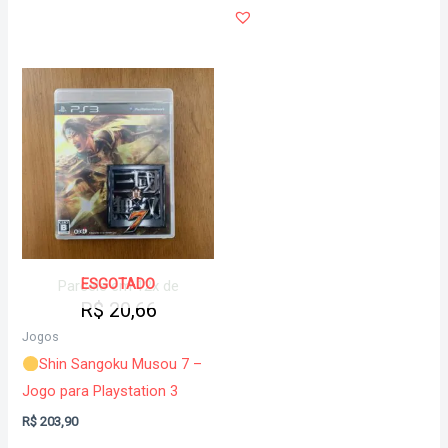
ESGOTADO
Parcele em 12x de
R$
20,66
Jogos
Shin Sangoku Musou 7 –
Jogo para Playstation 3
R$
203,90