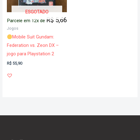
ESGOTADO
R$
5,66
Parcele em 12x de
Jogos
Mobile Suit Gundam:
Federation vs. Zeon DX –
jogo para Playstation 2
R$
55,90