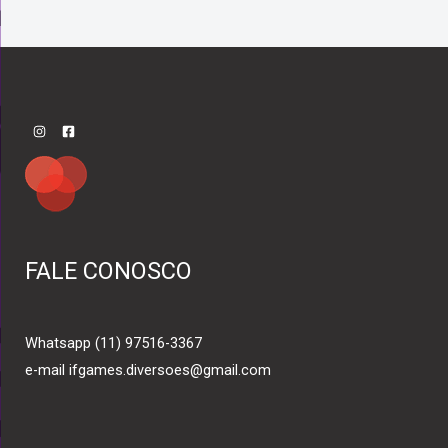
FALE CONOSCO
Whatsapp (11) 97516-3367
e-mail ifgames.diversoes@gmail.com