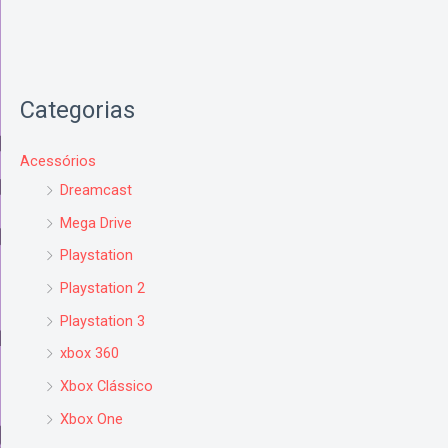
Categorias
Acessórios
Dreamcast
Mega Drive
Playstation
Playstation 2
Playstation 3
xbox 360
Xbox Clássico
Xbox One