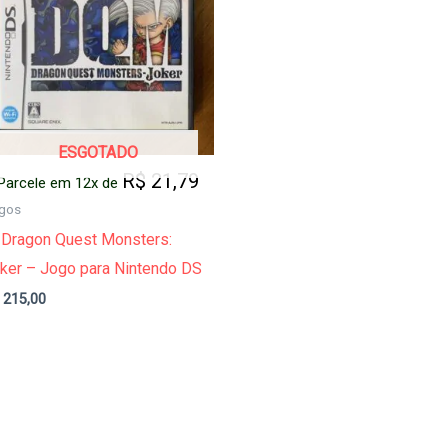
ESGOTADO
R$
21,79
Parcele em 12x de
gos
Dragon Quest Monsters:
ker – Jogo para Nintendo DS
215,00