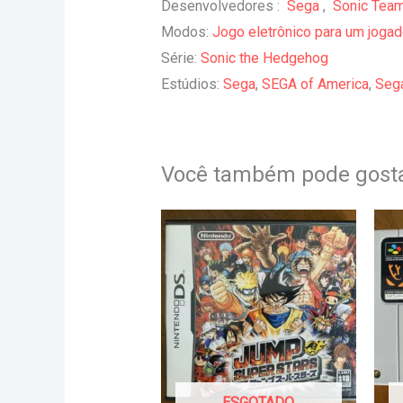
Desenvolvedores
:
Sega
,
Sonic Tea
Modos
:
Jogo eletrônico para um jogad
Série
:
Sonic the Hedgehog
Estúdios
:
Sega
,
SEGA of America
,
Seg
Você também pode gost
ESGOTADO