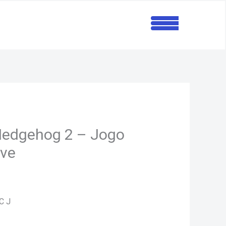
Hedgehog 2 – Jogo
ive
C J