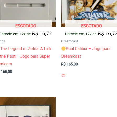
ESGOTADO
ESGOTADO
R$
16,72
R$
16,7
Parcele em 12x de
Parcele em 12x de
gos
Dreamcast
The Legend of Zelda: A Link
Soul Calibur – Jogo para
 the Past – Jogo para Super
Dreamcast
amicom
R$
165,00
165,00