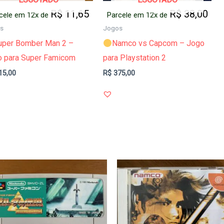
R$
11,65
R$
38,00
cele em 12x de
Parcele em 12x de
s
Jogos
uper Bomber Man 2 –
Namco vs Capcom – Jogo
o para Super Famicom
para Playstation 2
15,00
R$
375,00