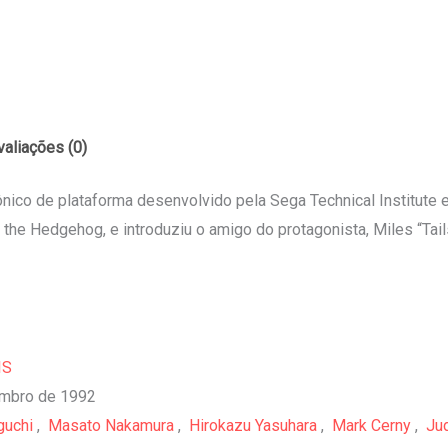
valiações (0)
ônico de plataforma desenvolvido pela Sega Technical Institute
 the Hedgehog, e introduziu o amigo do protagonista, Miles “Tai
IS
mbro de 1992
guchi
,
Masato Nakamura
,
Hirokazu Yasuhara
,
Mark Cerny
,
Ju