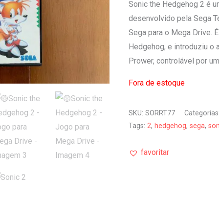
Sonic the Hedgehog 2 é um
desenvolvido pela Sega Te
Sega para o Mega Drive. É
Hedgehog, e introduziu o a
Prower, controlável por u
Fora de estoque
SKU:
SORRT77
Categorias
Tags:
2
,
hedgehog
,
sega
,
son
favoritar