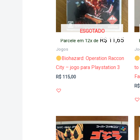
ESGOTADO
R$
11,65
Parcele em 12x de
Jogos
Jo
Biohazard: Operation Raccon
City – jogo para Playstation 3
to
F
R$
115,00
R$