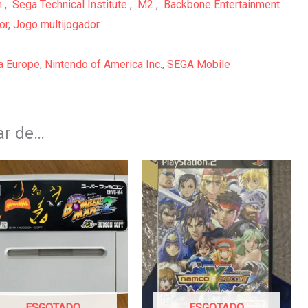
m
,
Sega Technical Institute
,
M2
,
Backbone Entertainment
or
,
Jogo multijogador
a Europe
,
Nintendo of America Inc.
,
SEGA Mobile
ar de…
ESGOTADO
ESGOTADO