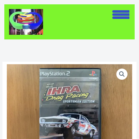
Ir
para
o
conteúdo