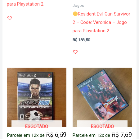
para Playstation 2
Jogos
Resident Evil Gun Survivor
2 – Code: Veronica – Jogo
para Playstation 2
R$
183,50
ESGOTADO
ESGOTADO
R$
6,59
R$
7,69
Parcele em 12x de
Parcele em 12x de