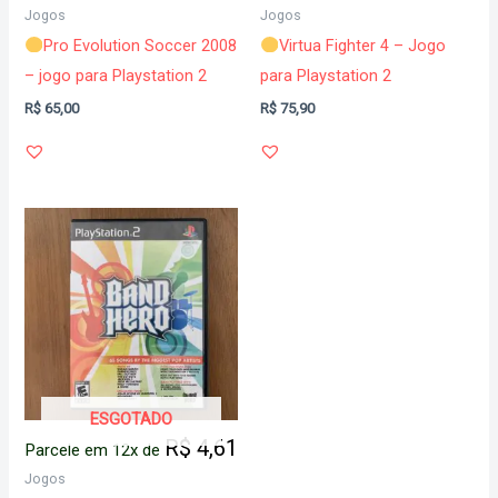
Jogos
Jogos
Pro Evolution Soccer 2008
Virtua Fighter 4 – Jogo
– jogo para Playstation 2
para Playstation 2
R$
65,00
R$
75,90
ESGOTADO
R$
4,61
Parcele em 12x de
Jogos